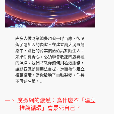
許多人做副業總夢想著一呼百應，卻冷
落了剛加入的顧客。在建立龐大消費網
絡中，鐵粉的商業價值遠高於陌生人。
如果你有野心，必須學會收起四處狩獵
的浮躁。我們將教你如何用極致服務，
讓顧客感動到無法自拔，進而為你
建立
推薦循環
。當你啟動了自動裂變，你將
不再缺名單。….
一、 廣撒網的疲憊：為什麼不「建立
推薦循環」會累死自己？