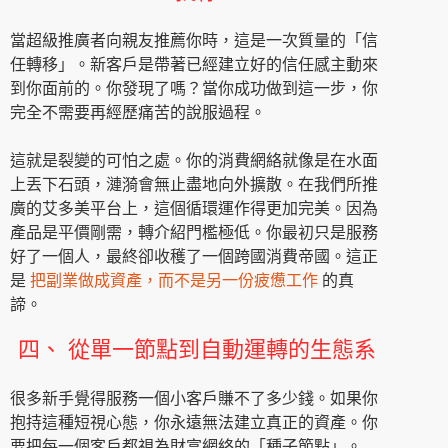
當超級推廣者向親友推薦你時，這是一次質量的「信
任轉移」。新客戶是帶著已經建立好的信任感主動來
到你面前的。你發現了嗎？當你成功做到這一步，你
完全不需要再經歷痛苦的說服過程。
這就是裂變的可怕之處。你的消費網絡就像是在水面
上丟下石頭，漣漪會無止盡地向外擴散。在我們所推
廣的艾多美平台上，這個循環運作得更加完美。因為
產品是平價剛需，轉介紹門檻極低。你最初只是服務
好了一個人，最終卻收穫了一個跨國消費帝國。這正
是
把副業做成資產，而不是另一份疲憊工作
的真
諦。
四、 從單一節點到自動運轉的生態系
很多新手覺得服務一個小客戶賺不了多少錢。如果你
抱持這種短視心態，你永遠無法建立真正的資產。你
要把每一個客戶都視為財富網絡的「種子節點」。