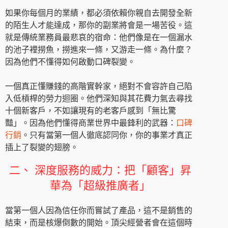
如果你每個月的業績，都必須依賴你親自去開發全新
的陌生人才能達成，那你的副業將會是一場苦役。這
就是傳統業務員最悲哀的宿命：他們像是在一個漏水
的池子裡撈魚，撈進來一條，又游走一條。為什麼？
因為他們不懂得如何啟動口碑裂變。
一個真正懂賺錢的高階實幹家，絕對不會容許自己陷
入低槓桿的勞力迴圈。他們深知與其花費力氣去尋找
十個新客戶，不如讓現有的老客戶感到「無比驚
豔」。因為他們懂得商業世界中最鋒利的武器：
口碑
行銷
。只有當第一個人徹底認同你，你的事業才真正
插上了裂變的翅膀。
二、 深度服務的威力：把「顧客」昇
華為「超級推廣者」
當第一個人因為信任你而嘗試了產品，這不是銷售的
結束，而是核爆倒數的開始。頂尖經營者會在這個時