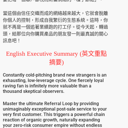
當這個由信任交織而成的網絡越來越大，它就會脫離
你個人的控制，形成自我繁衍的生態系統。這時，你
就不再是一個追著業績跑的打工仔。從今天起，轉過
頭，給那位向你購買產品的朋友發一則最真誠的關心
訊息吧！
English Executive Summary (英文重點
摘要)
Constantly cold-pitching brand new strangers is an
exhausting, low-leverage cycle. One fiercely loyal
raving fan is infinitely more valuable than a
thousand skeptical observers.
Master the ultimate Referral Loop by providing
unimaginably exceptional post-sale service to your
very first customer. This triggers a powerful chain
reaction of organic growth, naturally expanding
your zero-risk consumer empire without endless