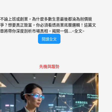
不論上班或創業，為什麼多數生意最後都淪為削價競
爭？想要真正致富，你必須看透商業底層邏輯！這篇文
章將帶你深度剖析市場真相，揭開一個....<全文>
閱讀全文
賺
錢
產
業
分
先機與趨勢
析！
普
通
人
參
與
的
無
風