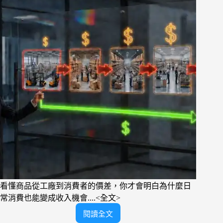
看
懂
Atomy
的
基
本
邏
輯
看懂商品從工廠到消費者的價差，你才會明白為什麼日
常消費也能變成收入機會....<全文>
閱讀全文
艾