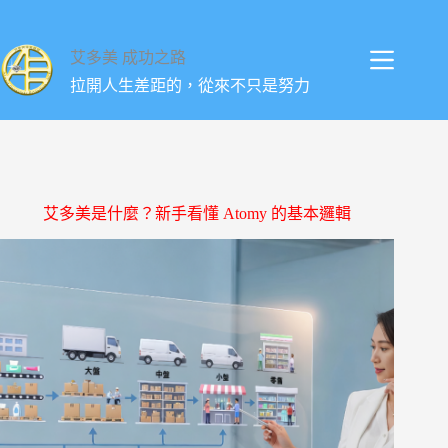
跳
至
艾多美 成功之路
主
要
拉開人生差距的，從來不只是努力
內
容
艾多美是什麼？新手看懂 Atomy 的基本邏輯