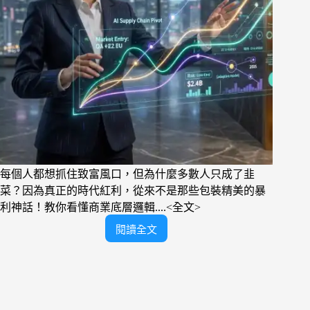
險
商
機
每個人都想抓住致富風口，但為什麼多數人只成了韭
菜？因為真正的時代紅利，從來不是那些包裝精美的暴
利神話！教你看懂商業底層邏輯....<全文>
閱讀全文
先
機
與
趨
勢