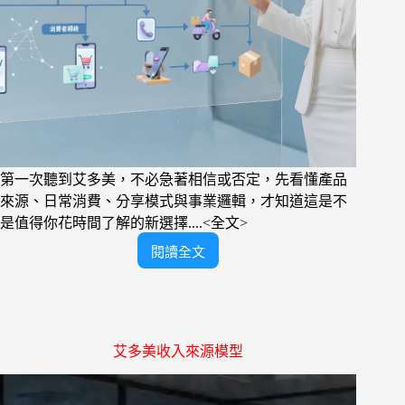
第一次聽到艾多美，不必急著相信或否定，先看懂產品
來源、日常消費、分享模式與事業邏輯，才知道這是不
是值得你花時間了解的新選擇....<全文>
閱讀全文
艾
多
美
是
什
艾多美收入來源模型
麼？
新
手