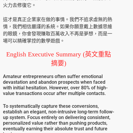
火力去修復它。
這才是真正企業家在做的事情。我們不追求虛無的熱
情，我們相信嚴謹的系統。如果你願意戴上數據思維
的眼鏡，你會發現賺取百萬收入不再是夢想，而是一
場可以精確掌控的數學遊戲。
English Executive Summary (英文重點
摘要)
Amateur entrepreneurs often suffer emotional
devastation and abandon prospects when faced
with initial hesitation. However, over 80% of high-
value transactions occur after multiple contacts.
To systematically capture these conversions,
establish an elegant, non-intrusive long-term follow-
up system. Focus entirely on delivering consistent,
personalized value rather than pushing products,
eventually earning their absolute trust and future