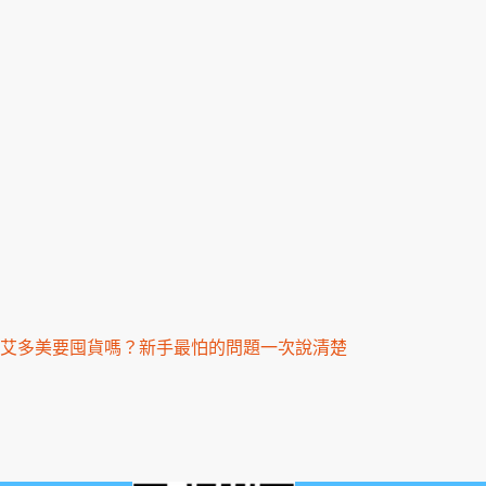
艾多美要囤貨嗎？新手最怕的問題一次說清楚