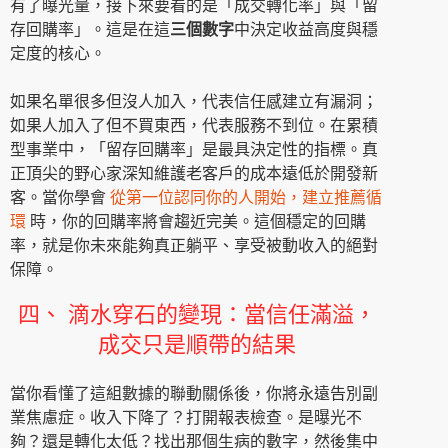
有了曝光量，接下來要看的是「成交轉化率」與「留
存回購率」。這是在這
三個數字
中決定收益高度與穩
定度的核心。
如果名單很多但沒人加入，代表信任感建立有漏洞；
如果人加入了但不買東西，代表服務不到位。在累積
型事業中，「留存回購率」是最具決定性的指標。真
正頂尖的野心家深知維護老客戶的成本遠低於開發新
客。當你學會
從第一位認同你的人開始，建立推薦循
環
時，你的回購率將會趨近完美。這個穩定的回購
率，就是你未來能夠真正躺平、享受被動收入的絕對
保障。
四、 滴水穿石的變現：當信任滿溢，
成交只是順帶的結果
當你看懂了這組數據的聯動關係後，你將永遠告別副
業焦慮症。收入下降了？打開報表檢查。是曝光不
夠？還是轉化太低？找出那個生病的數字，然後集中