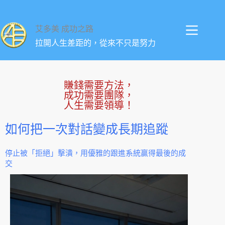
艾多美 成功之路
拉開人生差距的，從來不只是努力
賺錢需要方法，
成功需要團隊，
人生需要領導！
如何把一次對話變成長期追蹤
停止被「拒絕」擊潰，用優雅的跟進系統贏得最後的成
交