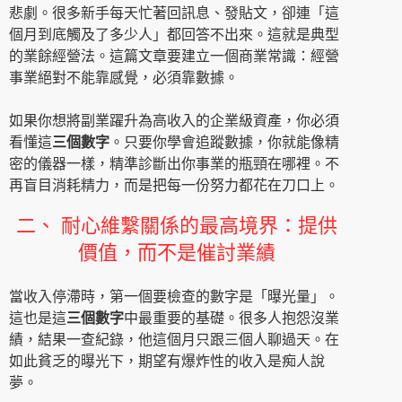
悲劇。很多新手每天忙著回訊息、發貼文，卻連「這
個月到底觸及了多少人」都回答不出來。這就是典型
的業餘經營法。這篇文章要建立一個商業常識：經營
事業絕對不能靠感覺，必須靠數據。
如果你想將副業躍升為高收入的企業級資產，你必須
看懂這
三個數字
。只要你學會追蹤數據，你就能像精
密的儀器一樣，精準診斷出你事業的瓶頸在哪裡。不
再盲目消耗精力，而是把每一份努力都花在刀口上。
二、 耐心維繫關係的最高境界：提供
價值，而不是催討業績
當收入停滯時，第一個要檢查的數字是「曝光量」。
這也是這
三個數字
中最重要的基礎。很多人抱怨沒業
績，結果一查紀錄，他這個月只跟三個人聊過天。在
如此貧乏的曝光下，期望有爆炸性的收入是痴人說
夢。