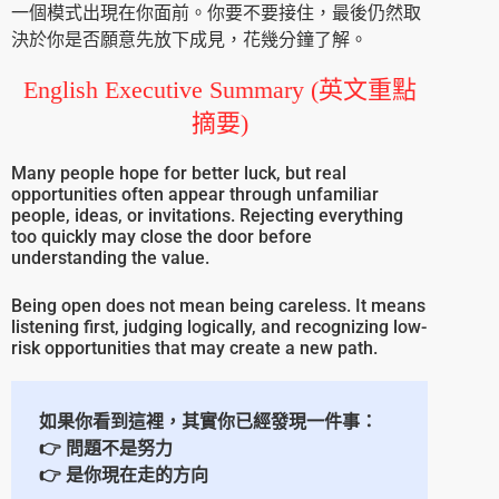
一個模式出現在你面前。你要不要接住，最後仍然取
決於你是否願意先放下成見，花幾分鐘了解。
English Executive Summary (英文重點
摘要)
Many people hope for better luck, but real
opportunities often appear through unfamiliar
people, ideas, or invitations. Rejecting everything
too quickly may close the door before
understanding the value.
Being open does not mean being careless. It means
listening first, judging logically, and recognizing low-
risk opportunities that may create a new path.
如果你看到這裡，其實你已經發現一件事：
👉 問題不是努力
👉 是你現在走的方向