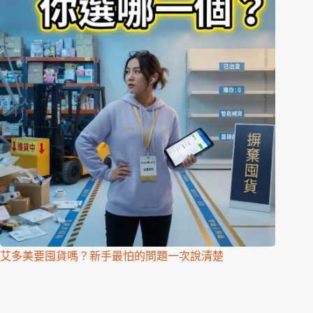
艾多美要囤貨嗎？新手最怕的問題一次說清楚