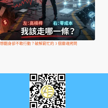
想翻身卻不敢行動？破解窮忙的 3 個靈魂拷問