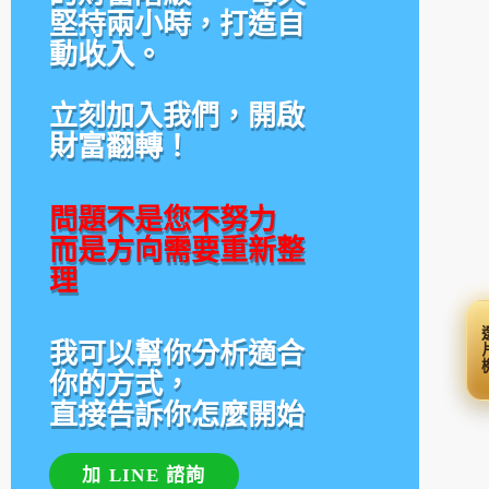
堅持兩小時，打造自
動收入。
立刻加入我們，開啟
財富翻轉！
問題不是您不努力
而是方向需要重新整
理
選
我可以幫你分析適合
你的方式，
直接告訴你怎麼開始
加 LINE 諮詢