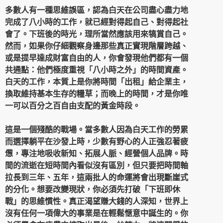
多數人有一種思維誤區，認為白天在公司盡心盡力地
完成了八小時的工作，就已經對得起自己、對得起社
會了。下班後的時光，理所當然應該用來犒賞自己。
然而，如果你仔細觀察身邊那些真正實現階層跨越、
或是提早達成財富自由的人，你會發現他們都有一個
共通點：他們極度重視「八小時之外」的時間資產。
白天的工作，本質上是你將時間「出租」給企業主，
換取維持基本生存的糧草；而晚上的時間，才是你唯
一可以百分之百自由支配的黃金時段。
這是一個殘酷的戰場。當多數人因為白天工作的勞累
而選擇躺平在沙發上時，少數有野心的人正強忍著疲
憊，專注地吸收新知、拓展人脈、經營個人品牌。時
間的流逝在短時間內看似沒有區別，但只要把時間軸
拉長到三年、五年，這兩批人的命運將會出現斷崖式
的分化。想要改變現狀，你必須先打破「下班即休
戰」的思維慣性。真正渴望賺大錢的人深知，世界上
沒有任何一項偉大的事業是在輕鬆愜意中誕生的。你