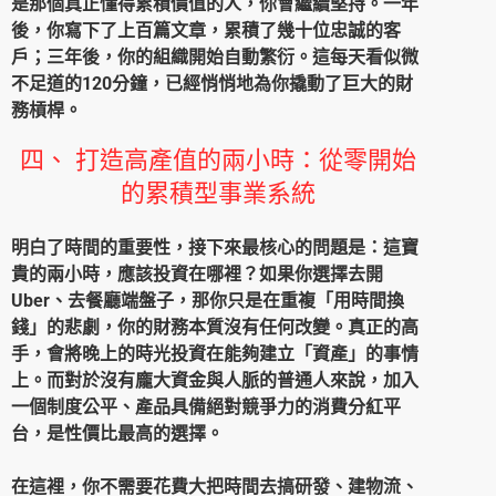
是那個真正懂得累積價值的人，你會繼續堅持。一年
後，你寫下了上百篇文章，累積了幾十位忠誠的客
戶；三年後，你的組織開始自動繁衍。這每天看似微
不足道的120分鐘，已經悄悄地為你撬動了巨大的財
務槓桿。
四、 打造高產值的兩小時：從零開始
的累積型事業系統
明白了時間的重要性，接下來最核心的問題是：這寶
貴的兩小時，應該投資在哪裡？如果你選擇去開
Uber
、去餐廳端盤子，那你只是在重複「用時間換
錢」的悲劇，你的財務本質沒有任何改變。真正的高
手，會將晚上的時光投資在能夠建立「資產」的事情
上。而對於沒有龐大資金與人脈的普通人來說，加入
一個制度公平、產品具備絕對競爭力的消費分紅平
台，是性價比最高的選擇。
在這裡，你不需要花費大把時間去搞研發、建物流、