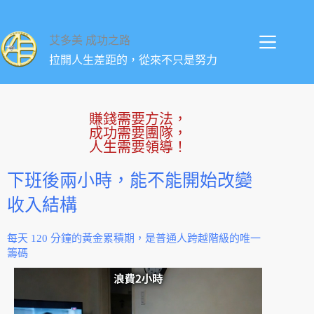
艾多美 成功之路
拉開人生差距的，從來不只是努力
賺錢需要方法，
成功需要團隊，
人生需要領導！
下班後兩小時，能不能開始改變
收入結構
每天 120 分鐘的黃金累積期，是普通人跨越階級的唯一
籌碼