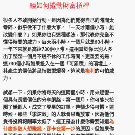
鐘如何撬動財富槓桿
很多人不敢開始行動，是因為他們覺得自己的時間太
零碎，似乎做不了什麼大事。「一天才兩個小時，能
改變什麼？」如果你也有這種想法，那代表你完全不
懂得時間的威力。每天兩小時，一個月就是60
小時，
一年下來就是高達730
個小時。這相當於你比別人多
出了整整一個月不眠不休的工作時間。更重要的是，
這730
個小時如果投入在一個「可累積」的環境上，
其產生的價值將呈指數型爆發，這就是
複利
的可怕威
力。
試想一下，如果你將每天的這兩個小時，用來經營一
個具有長遠價值的分享網絡。第一個月，你可能只接
觸了幾個人，成交了零星的訂單，進帳少得可憐。這
時候，那些「求速效」的人就會果斷放棄，因為他們
覺得投資報酬率太低了。這正是為什麼你需要知道
為
什麼多數人想賺錢，卻卡在第一步
的原因。但如果你