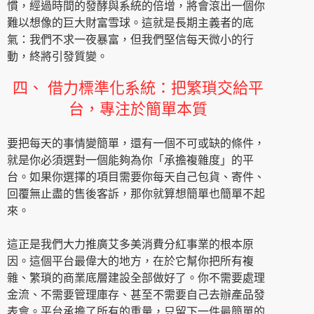
慣，經過時間的發酵與系統的倍增，將會滾出一個你
難以想像的巨大財富雪球。這就是長期主義者的底
氣：我們不求一夜暴富，但我們堅信每天微小的行
動，終將引發質變。
四、 借力標準化系統：把繁瑣交給平
台，專注於簡單本質
要把每天的事情變簡單，還有一個不可或缺的條件，
就是你必須選對一個能夠為你「承擔複雜度」的平
台。如果你選擇的項目需要你每天自己包貨、寄件、
回覆無止盡的售後客訴，那你就算想簡單也簡單不起
來。
這正是我們大力推廣艾多美消費分紅事業的根本原
因。這個平台最偉大的地方，在於它幫你把所有複
雜、繁瑣的商業底層建設全部做好了。你不需要處理
金流、不需要管理庫存、甚至不需要自己去辦產品發
表會。平台承擔了所有的重量，只留下一件最簡單的