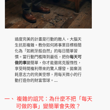
過度完美的計畫是行動的敵人，大腦天
生抗拒複雜。教你如何將事業目標極簡
化為「如刷牙般自然」的每日簡單習
慣。當行動門檻降到最低，把你
每天可
做的事
變簡單，你才能徹底克服惰性，
享受時間複利帶來的驚人爆發。拋棄消
耗意志力的完美空想，用每天微小的行
動打造你的財富雪球。….
一、 複雜的詛咒：為什麼不把「每天
可做的事」變簡單會失敗？