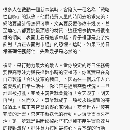
很多人在啟動一個新事業時，會陷入一種名為「戰略
性自嗨」的狀態。他們花費大量的時間去追求完美：
網站要設計得無懈可擊、文案要反覆修改十幾次、甚
至連名片都要挑最頂級的材質。這種把事情搞得很複
雜的傾向，表面上看是追求卓越，骨子裡卻是為了掩
飾對「真正去面對市場」的恐懼。這時，如果不將
日
常基礎任務
簡化，失敗幾乎是必然的。
複雜，是行動力最大的敵人。當你設定的每日任務需
要極高專注力與長達數小時的空檔時，你其實是在為
自己製造「合法放棄的藉口」。因為在一個成年人充
滿變數的日常生活中，你很容易遇到突發狀況。一旦
計畫被打亂，完美主義者就會覺得「今天毀了，明天
再說」，久而久之，事業就成了一項被永遠擱置的待
辦清單。真正有智慧的野心家明白，商業世界裡沒有
完美的計畫，只有不斷迭代的行動。要讓計畫長久存
活，第一步就是果斷砍掉那些花俏卻不產生實際效益
的複雜流程，把注意力拉回最核心、最基礎的行動