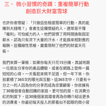
三、 微小習慣的奇蹟：重複簡單行動
創造巨大財富雪球
也許你會懷疑：「只做這些極度簡單的行動，真的能
賺到大錢嗎？」會產生這種懷疑的人，通常是不懂
「複利」可怕威力的人。他們習慣了用時間換取固定
薪水，認為只有流下大量的汗水，才能換來相對應的
報酬。這種線性思維，嚴重限制了他們的財富天花
板。
我們來算一筆帳：如果你每天只花15分鐘，真誠地跟
一位朋友分享你的產品體驗，或者在網路上發佈一篇
短短的心得。一天看起來微不足道，但一年下來，你
就累積了365次的曝光與互動。這365次中，只要有十
分之一的人因為你的分享而成為忠實顧客，你就擁有
了30幾個會自動回購的家庭。更可怕的是，在消費分
紅的制度下，這30幾個家庭還會再為你轉介紹出更多
的消費者。你最初每天投入的那看似不起眼的微小習