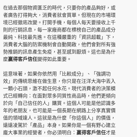
在過去那個物資匱乏的時代，只要你的產品夠好，或
者廣告打得夠大，消費者就會買單。但現在的市場環
境已經徹底改變。打開手機，每個人每天要接收上千
則的行銷訊息，每一家廠商都在標榜自己的產品成分
最純、科技最先進。在這種嚴重的「資訊超載」下，
消費者大腦的防禦機制會自動開啟，他們會對所有強
勢推銷的訊息產生免疫，甚至感到厭煩。這也是為什
麼
贏得客戶信任
變得如此重要。
這意味著，如果你依然用「比較成分」、「強調功
效」的傳統思維在做生意，你只是在汪洋大海中丟入
一顆小石頭，激不起任何水花。現代消費者的決策模
式已經轉向：在面對眾多同質性商品時，他們更傾向
於向「自己信任的人」購買。這個人可能是他認識多
年的老朋友，也可能是一個長期在網路上分享真實價
值的領域達人。這就是為什麼「你這個人」的價值，
遠遠凌駕於「產品」本身。如果你是一個有野心建立
龐大事業的經營者，你必須明白：
贏得客戶信任
才是