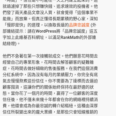
「時間」。信任是不可能在一天之內建立起來的。這
就過濾掉了那些只想賺快錢、追求速效的投機者。他
們發了兩天產品文章沒人買，就會覺得「這個事業不
能做」而放棄。但真正懂得長期累積的野心家，深知
「慢即是快」的道理，以換取長遠的
品牌忠誠度
(外
部連結提示：請在WordPress將「品牌忠誠度」這五
字加上此維基百科網址，以滿足RankMath的外部連
結綠燈)。
他們不急著在第一次接觸就成交。他們願意花時間去
經營自己的專業形象，花時間去解答顧客的疑難雜
症，花時間去做好細緻的售後服務。在我們這個消費
分紅系統中，因為沒有每月的業績壓力，你完全有底
氣去慢慢熬煮這份信任。你不需要為了達標而去逼迫
顧客囤貨，這讓你們的關係始終保持在最舒適的狀
態。當你花了一個月的時間，贏得了一位顧客的深度
信任後，他不僅未來幾十年都會在你的網絡裡持續消
費，他還會成為你最忠誠的轉介紹樞紐。這種由深厚
信任所裂變出來的龐大業績，是那些只會短線推銷的