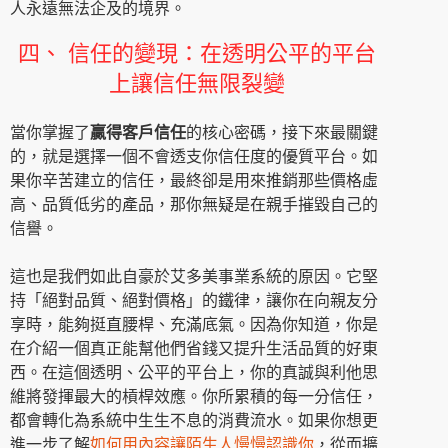
人永遠無法企及的境界。
四、 信任的變現：在透明公平的平台
上讓信任無限裂變
當你掌握了
贏得客戶信任
的核心密碼，接下來最關鍵
的，就是選擇一個不會透支你信任度的優質平台。如
果你辛苦建立的信任，最終卻是用來推銷那些價格虛
高、品質低劣的產品，那你無疑是在親手摧毀自己的
信譽。
這也是我們如此自豪於艾多美事業系統的原因。它堅
持「絕對品質、絕對價格」的鐵律，讓你在向親友分
享時，能夠挺直腰桿、充滿底氣。因為你知道，你是
在介紹一個真正能幫他們省錢又提升生活品質的好東
西。在這個透明、公平的平台上，你的真誠與利他思
維將發揮最大的槓桿效應。你所累積的每一分信任，
都會轉化為系統中生生不息的消費流水。如果你想更
進一步了解
如何用內容讓陌生人慢慢認識你
，從而擴