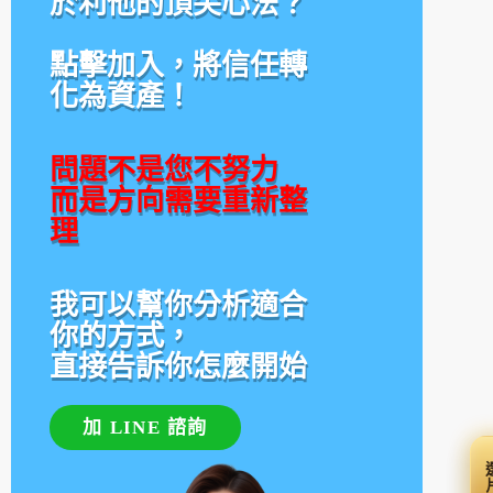
於利他的頂尖心法？
點擊加入，將信任轉
化為資產！
問題不是您不努力
而是方向需要重新整
理
我可以幫你分析適合
你的方式，
直接告訴你怎麼開始
加 LINE 諮詢
選