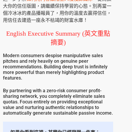
大你的信任版圖，請繼續保持學習的心態。別再當一
個冷冰冰的產品播報員了，用你的溫度去贏得信任，
用信任去建造一座永不枯竭的財富水庫！
English Executive Summary (英文重點
摘要)
Modern consumers despise manipulative sales
pitches and rely heavily on genuine peer
recommendations. Building deep trust is infinitely
more powerful than merely highlighting product
features.
By partnering with a zero-risk consumer profit-
sharing network, you completely eliminate sales
quotas. Focus entirely on providing exceptional
value and nurturing authentic relationships to
automatically generate sustainable passive income.