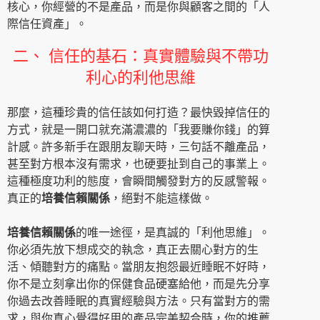
核心，你經營的不是產品，而是你與顧客之間的「人
際信任資產」。
二、 信任的基石：真實體驗與不帶功
利心的利他思維
那麼，這種珍貴的信任該如何打造？最快毀掉信任的
方式，就是一開口就充滿濃濃的「我要賺你錢」的算
計感。許多新手在跟朋友聊天時，三句話不離產品，
甚至對方根本沒有需求，也硬要扯到自己的事業上。
這種極度功利的態度，會瞬間觸發對方的反感警報。
真正的
培養信賴關係
，絕對不能這樣做。
培養信賴關係
的唯一途徑，是真誠的「利他思維」。
你必須先放下想成交的執念，真正去關心對方的生
活、傾聽對方的痛點。當朋友抱怨最近睡眠不好時，
你不是立刻拿出你的保健食品硬塞給他，而是先分享
你過去改善睡眠的真實經驗與方法。只有當對方的需
求，與你真心覺得好用的產品完美契合時，你的推薦